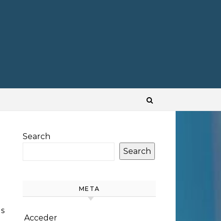
Search
Search
META
Acceder