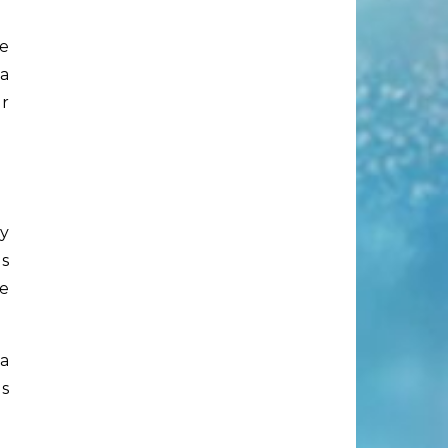
ue
ra
r
 y
as
te
a
es