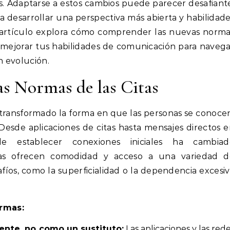
es. Adaptarse a estos cambios puede parecer desafiant
 desarrollar una perspectiva más abierta y habilidad
e artículo explora cómo comprender las nuevas norm
 y mejorar tus habilidades de comunicación para naveg
 evolución.
s Normas de las Citas
n transformado la forma en que las personas se conoce
Desde aplicaciones de citas hasta mensajes directos 
de establecer conexiones iniciales ha cambiad
entas ofrecen comodidad y acceso a una variedad d
íos, como la superficialidad o la dependencia excesi
rmas:
ente, no como un sustituto:
Las aplicaciones y las red