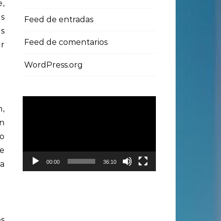
e,
es
Feed de entradas
as
Feed de comentarios
ar
WordPress.org
Reproductor
n,
de
en
vídeo
o
e
00:00
36:10
va
es