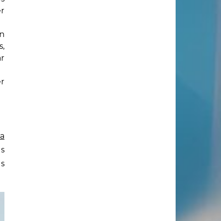
er
en
s,
ar
er
 a
es
es