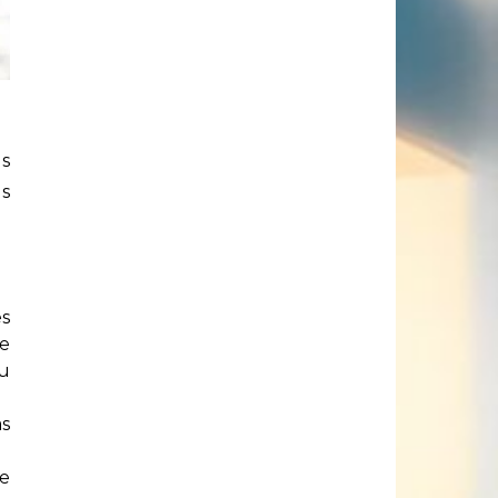
es
s
es
de
tu
as
re