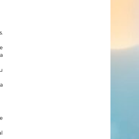
s.
de
ra
tu
La
ue
al