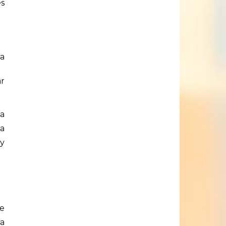
es
ta
ar
la
a
y
e
ra